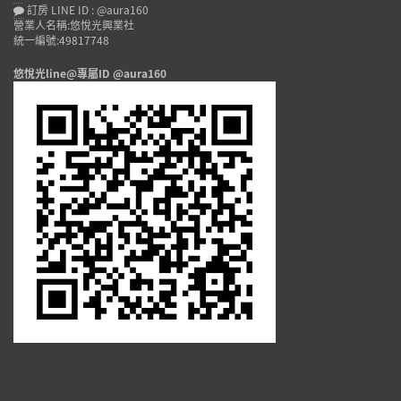
訂房 LINE ID : @aura160
營業人名稱:悠悅光興業社
統一編號:49817748
悠悅光line@專屬ID @aura160