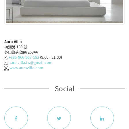
Aura Villa
梅湖路 160 號
冬山鄉宜蘭縣 26944
P:
+886-966-667-582
(9:00 - 21:00)
E:
aura.villa.tw@gmail.com
W:
www.auravilla.com
Social